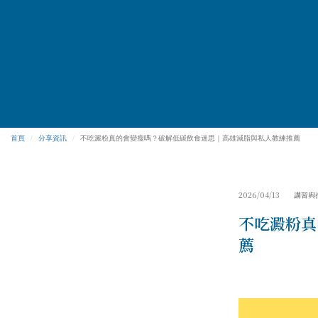
首頁
分享資訊
不吃澱粉真的會變瘦嗎？破解低碳飲食迷思｜高雄減脂與私人教練推薦
2026/04/13 講習
不吃澱粉真
薦