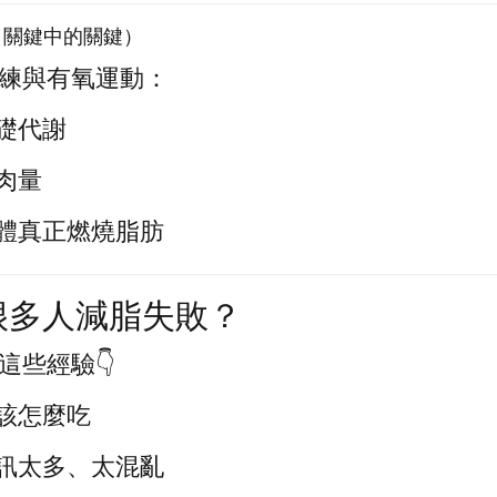
動（關鍵中的關鍵）
練與有氧運動：
礎代謝
肉量
體真正燃燒脂肪
很多人減脂失敗？
這些經驗👇
該怎麼吃
訊太多、太混亂