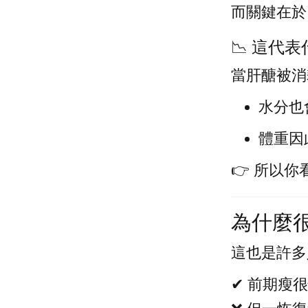
而關鍵在於
📉 這代
當肝醣被消
水分也
體重因
👉 所以
為什麼
這也是許多
✔ 前期瘦