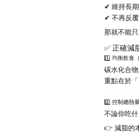
✔ 維持長
✔ 不再反
那就不能只
✅ 正確減
1️⃣ 均衡飲
碳水化合物
重點在於「
2️⃣ 控制總熱
不論你吃什
👉 減脂