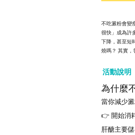
不吃澱粉會變
很快」成為許
下降，甚至短
燒嗎？ 其實
活動說明
為什麼
當你減少澱
👉 開始
肝醣主要儲