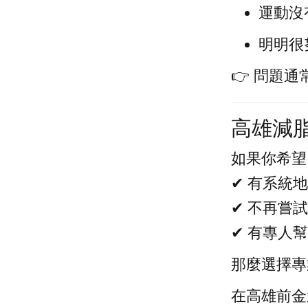
運動沒
明明很
👉 問題
高雄減
如果你希望
✔ 有系統
✔ 不再嘗
✔ 有專人
那麼選擇專
在高雄前金