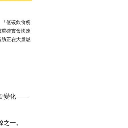
、「低碳飲食瘦
體重確實會快速
脂肪正在大量燃
要變化——
源之一。