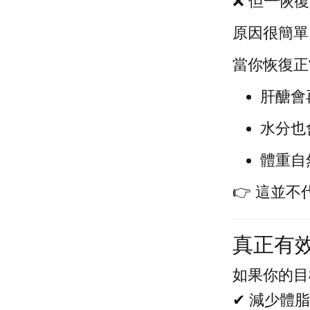
❌ 但一恢
原因很簡單
當你恢復正
肝醣會
水分也
體重自
👉 這並
真正有
如果你的目
✔ 減少體