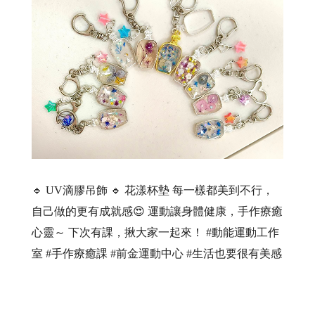
🔹 UV滴膠吊飾 🔹 花漾杯墊 每一樣都美到不行，
自己做的更有成就感😍 運動讓身體健康，手作療癒
心靈～ 下次有課，揪大家一起來！ #動能運動工作
室 #手作療癒課 #前金運動中心 #生活也要很有美感