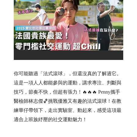
你可能聽過「法式滾球」，但還沒真的了解過它。
這是一項人人都能參與的運動，講求專注、判斷與
技巧，節奏不快，但超有張力！🔥🔥🔥 Penny攜手
醫檢師林志傑🏀挑戰優雅又有趣的法式滾球！在教
練華仔帶領下，走出實驗室、動起來，感受這項最
適合上班族紓壓的社交運動魅力！