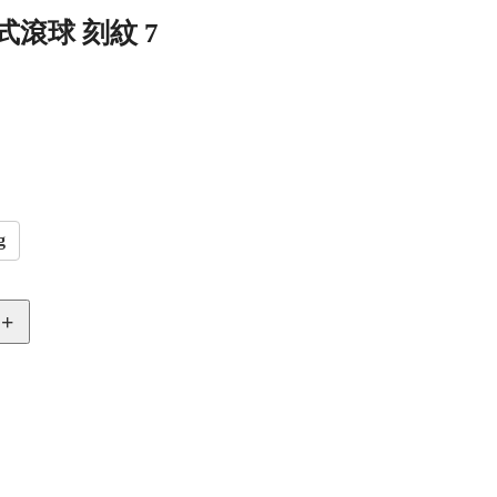
法式滾球 刻紋 7
g