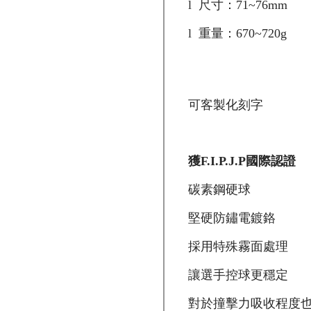
l
尺寸：
71~76mm
l
重量：
670~720g
可客製化刻字
獲
F.I.P.J.P
國際認證
碳素鋼硬球
堅硬防鏽電鍍鉻
採用特殊霧面處理
讓選手控球更穩定
對於撞擊力吸收程度