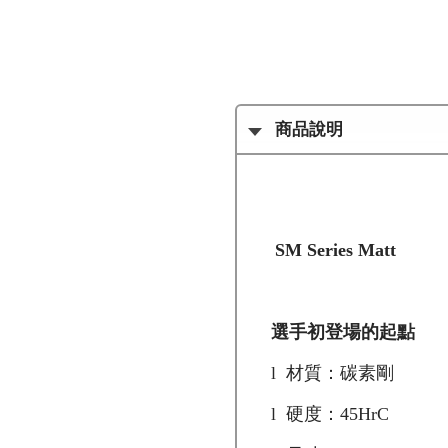
商品說明
SM Series Matt
選手初登場的起點
l
材質：碳素剛
l
硬度：
45HrC