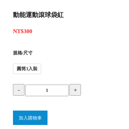
動能運動滾球袋紅
NT$300
規格/尺寸
圓筒3入裝