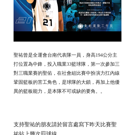
聖祐曾是全運會台南代表隊一員，身高194公分主
打位置為中鋒，投入職業33籃球隊，第一次參加三
對三職業賽的聖佑，在社會組比賽中扮演力扛內線
鞏固籃板的苦工角色，是球隊的大鎖，再加上他優
異的籃板能力，是本隊不可或缺的要角。。
支持聖祐的朋友請於留言處寫下昨天比賽聖
祐站上幾次罰球線