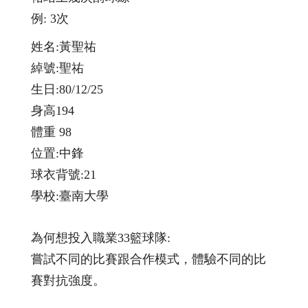
例: 3次
姓名:黃聖祐
綽號:聖祐
生日:80/12/25
身高194
體重 98
位置:中鋒
球衣背號:21
學校:臺南大學
為何想投入職業33籃球隊:
嘗試不同的比賽跟合作模式，體驗不同的比
賽對抗強度。